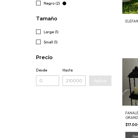
Negro (2)
Tamaño
ELEFAN
Large (1)
Small (1)
Precio
Desde
Hasta
Aplicar
FANALE
GRAND
$17.0
Co