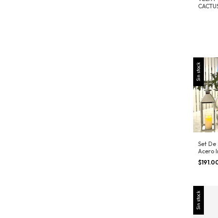
CACTU
Sin stock
Set De
Acero I
34cm
$191.
Sin stock