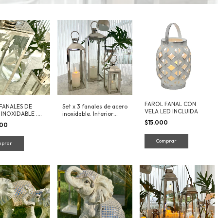
FAROL FANAL CON
 FANALES DE
Set x 3 fanales de acero
VELA LED INCLUIDA
INOXIDABLE .
inoxidable. Interior
OR EXTERIOR.
Exterior 30 cm 44cm
$15.000
000
57 cm