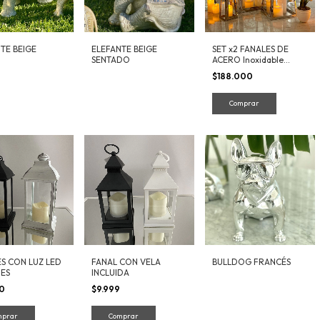
TE BEIGE
ELEFANTE BEIGE
SET x2 FANALES DE
SENTADO
ACERO Inoxidable
50cm y 72 cm Interior
$188.000
Exterior
S CON LUZ LED
FANAL CON VELA
BULLDOG FRANCÉS
ES
INCLUIDA
00
$9.999
mprar
Comprar