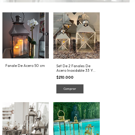
Fanale De Acero 50 cm
Set De 2 Fanales De
Acero Inoxidable 33 Y
48 Cm INTERIROR Y
$210.000
EXTERIOR