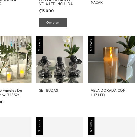
NACAR
S
VELA LED INCLUIDA
$15.000
Sin stock
Sin stock
 3 Fanales De
SET BUDAS
VELA DORADA CON
nox. 72/ 52/
LUZ LED
000
Sin stock
Sin stock