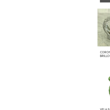
CORON
BRILLO
VELA 