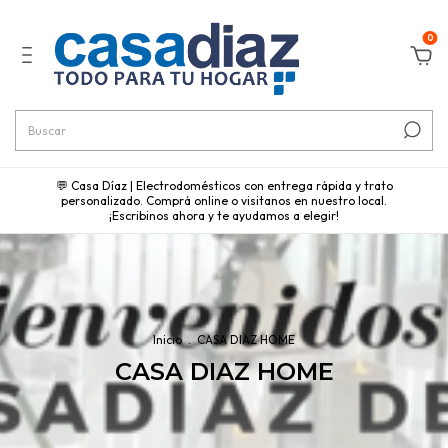
0
💬 Casa Díaz | Electrodomésticos con entrega rápida y trato
personalizado. Comprá online o visitanos en nuestro local.
¡Escribinos ahora y te ayudamos a elegir!
Inicio
.
CASA DIAZ HOME
CASA DIAZ HOME