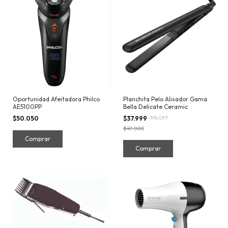
Oportunidad Afeitadora Philco
Planchita Pelo Alisador Gama
AE5100PP
Bella Delicate Ceramic
$50.050
$37.999
-
19
%
OFF
$47.000