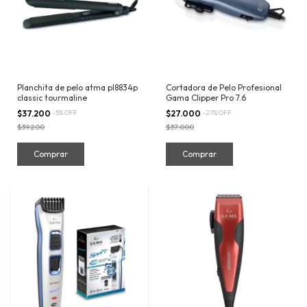
Planchita de pelo atma pl8834p
Cortadora de Pelo Profesional
classic tourmaline
Gama Clipper Pro 7.6
$37.200
-
5
%
OFF
$27.000
-
27
%
OFF
$39.200
$37.000