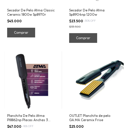
Secador De Pelo Atma Classic
Secador De Pelo Atma
Ceramic 1800w Sp8970r
Sp8904np 1200w
$45.000
$23.500
-
30
%
OFF
$33.500
Planchita De Pelo Atma
OUTLET Planchita de pelo
Pl8862np Placas Anchas 3
GA.MA Ceramix Frise
Botones
$47.000
-
18
%
OFF
$25.000