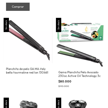
Sin stock
Sin stock
Planchita de pelo GA.MA italy
Gama Planchita Pelo Avocado
bella tourmaline red Ion 130661
230oc Active Oil Technology 3c
$80.000
$90.000
Sin stock
Sin stock