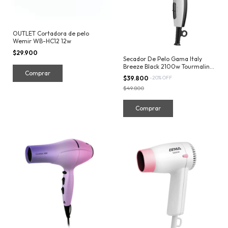
OUTLET Cortadora de pelo
Wemir WB-HC12 12w
$29.900
Secador De Pelo Gama Italy
Breeze Black 2100w Tourmaline
Ion Anti Frizz
$39.800
-
20
%
OFF
$49.800