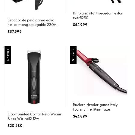
Kit planchita + secador revlon
rvdr5230
Secador de pelo gama eolic
$64.999
helios mango plegable 220v
color negro
$37.999
Sin stock
Sin stock
Buclera rizador gama italy
tourmaline 19mm size
Oportunidad Cortar Pelo Wemir
$43.899
Black Wb-hc12 12w
Ergonometrica Negro
$20.580