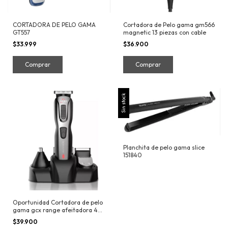
CORTADORA DE PELO GAMA
Cortadora de Pelo gama gm566
GT557
magnetic 13 piezas con cable
$33.999
$36.900
Sin stock
Planchita de pelo gama slice
151840
Oportunidad Cortadora de pelo
gama gcx range afeitadora 4
cabezales
$39.900