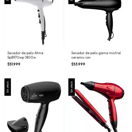
Secador de pelo Atma
Secador de pelo gama mistral
Sp8970wp 1800w
ceramic ion
$51.999
$53.999
Sin stock
Sin stock