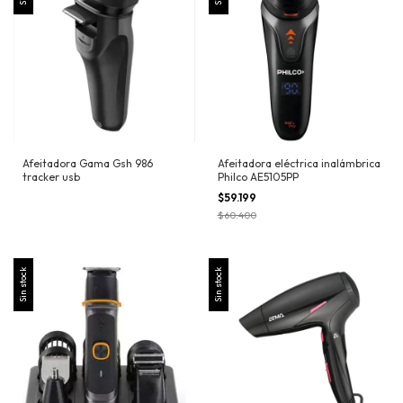
Afeitadora Gama Gsh 986
Afeitadora eléctrica inalámbrica
tracker usb
Philco AE5105PP
$59.199
$60.400
Sin stock
Sin stock